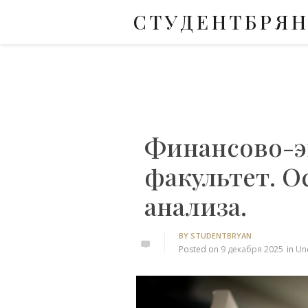
СТУДЕНТБРЯ
Skip
to
content
Финансово-
факультет. 
анализа.
BY
STUDENTBRYAN
0
Posted on
9 декабря 2025
in
Un