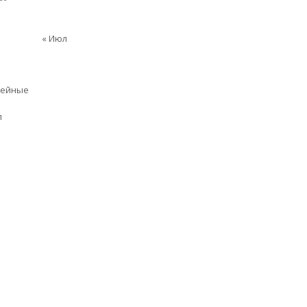
« Июл
мейные
п