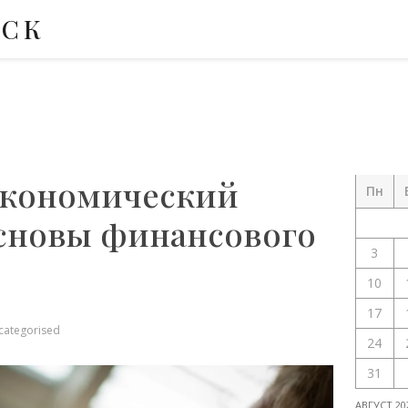
НСК
экономический
Пн
Основы финансового
3
10
17
categorised
24
31
АВГУСТ 20