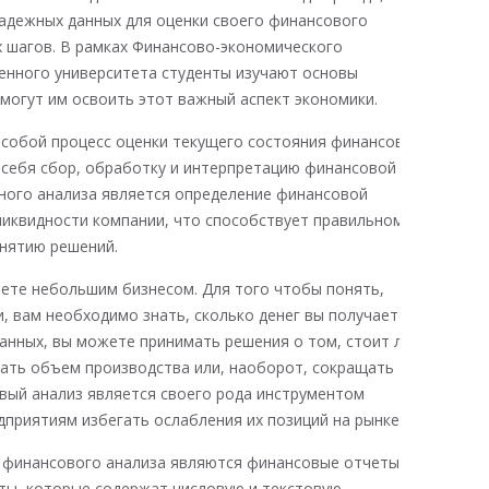
адежных данных для оценки своего финансового
 шагов. В рамках Финансово-экономического
енного университета студенты изучают основы
могут им освоить этот важный аспект экономики.
 собой процесс оценки текущего состояния финансов
 себя сбор, обработку и интерпретацию финансовой
ного анализа является определение финансовой
ликвидности компании, что способствует правильному
нятию решений.
яете небольшим бизнесом. Для того чтобы понять,
, вам необходимо знать, сколько денег вы получаете и
данных, вы можете принимать решения о том, стоит ли
вать объем производства или, наоборот, сокращать
вый анализ является своего рода инструментом
дприятиям избегать ослабления их позиций на рынке.
 финансового анализа являются финансовые отчеты.
ты, которые содержат числовую и текстовую